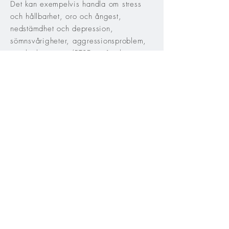
Det kan exempelvis handla om stress
och hållbarhet, oro och ångest,
nedstämdhet och depression,
sömnsvårigheter, aggressionsproblem,
missbruk, trauma/PTSD, svårigheter att
skapa och/eller behålla sunda
relationer, livskriser, eller att man mår
dåligt utan att riktigt förstå varför.
INDIVIDUELL TERAPI
|
PARTERAPI
|
COACHING
VÄSTERLÅNGGATAN 27, 4tr, STOCKHOLM |
lisa.alexanderson@icloud.com
© LISAALEXANDERSON.SE 2025